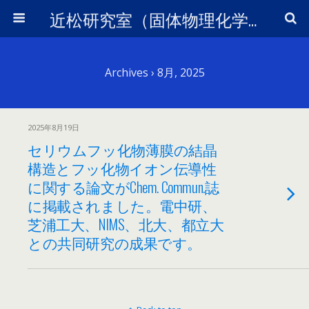
近松研究室（固体物理化学）
Archives › 8月, 2025
2025年8月19日
セリウムフッ化物薄膜の結晶
構造とフッ化物イオン伝導性
に関する論文がChem. Commun.誌
に掲載されました。電中研、
芝浦工大、NIMS、北大、都立大
との共同研究の成果です。