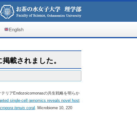
ト
English
eに掲載されました。
Endozoicomonasの共生戦略を明らか
geted single-cell genomics reveals novel host
cropora tenuis
coral
. Microbiome 10, 220