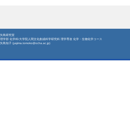
矢島研究室
理学部 化学科/大学院人間文化創成科学研究科 理学専攻 化学・生物化学コース
矢島知子 (yajima.tomoko@ocha.ac.jp)