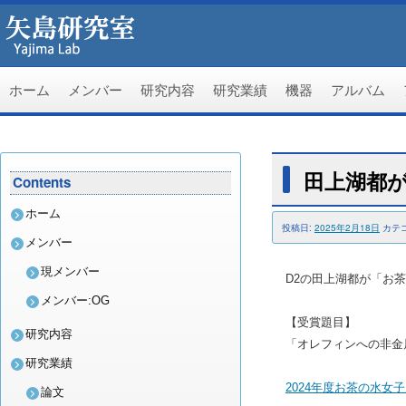
ホーム
メンバー
研究内容
研究業績
機器
アルバム
コ
ン
田上湖都が
テ
Contents
ホーム
ン
投稿日:
2025年2月18日
カテ
メンバー
ツ
現メンバー
D2の田上湖都が「お
メンバー:OG
へ
【受賞題目】
研究内容
「オレフィンへの非金
ス
研究業績
2024年度お茶の水女
論文
キ